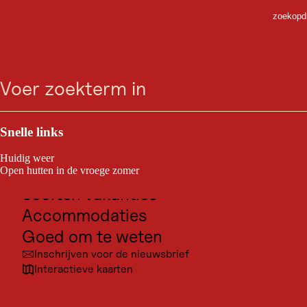
zoekopdr
ACCOMMODATIE
Ga
Ga
Ga
Ga
Hotel Tennerhof
zoeken
Menu
naar
naar
naar
naar
zoeken
de
de
de
navigatie
Gourmet & Spa de
hoofdinhoud
voettekst
Charme Hotel
Outdoor & Sport
Bestemmingen voor excursies
Snelle links
Griesenauweg 26, 6370 Kitzbühel
Cultuur
Huidig weer
Plaatsen
Open hutten in de vroege zomer
Soorten vakanties
Accommodaties
Goed om te weten
Inschrijven voor de nieuwsbrief
Interactieve kaarten