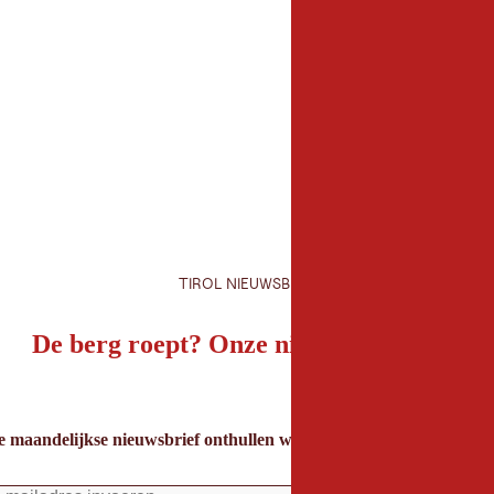
TIROL NIEUWSBRIEF
De berg roept? Onze nieuwsbrief ook!
e maandelijkse nieuwsbrief onthullen we de beste vakantietips voor