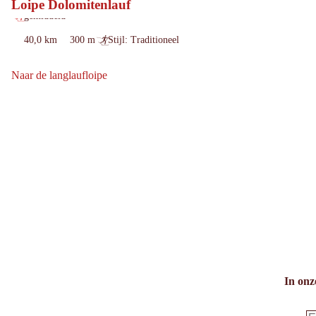
Loipe Dolomitenlauf
geblokkeerd
Openingstijden:
gemiddeld
moeilijkheidsgraad:
40,0 km
300 m
Stijl: Traditioneel
Lengte:
hoogtemeters
:
bergafwaarts:
Naar de langlaufloipe
Naar de langlaufloipe: Loipe Dolomitenlauf
In onz