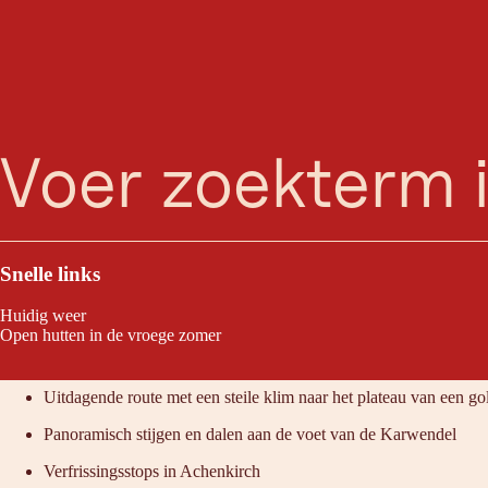
Fuchs
zoeken
Menu
Je weet meteen aan het begin of je deze moeilijke route aankunt. Maar a
Snelle links
Huidig weer
Open hutten in de vroege zomer
Raden wij aan omdat:
Uitdagende route met een steile klim naar het plateau van een go
Panoramisch stijgen en dalen aan de voet van de Karwendel
Verfrissingsstops in Achenkirch