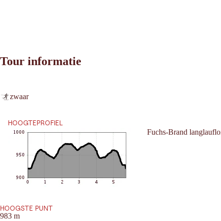
Tour informatie
Leaflet
|
©
2026
tiris
zwaar
OpenStreetMap contributors 2026
Vereisten:
Powered by
Contwise Maps
HOOGTEPROFIEL
Fuchs-Brand langlauflo
HOOGSTE PUNT
983 m