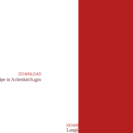
6,0 km
lengte:
DOWNLOAD
ipe in Achenkirch.gpx
KENMERKEN
Langlauf keurmerk