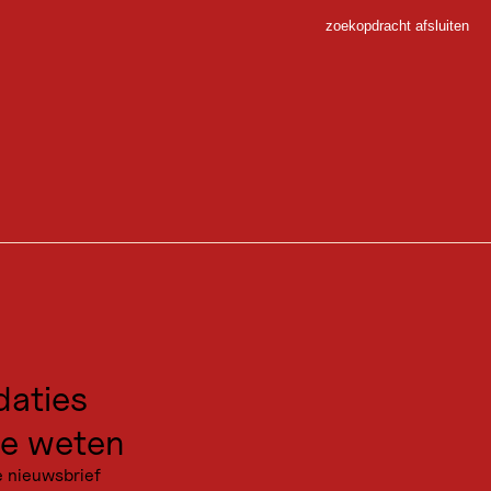
zoekopdracht afsluiten
Sluiten
nkirch
 Sport
ger en kun je genieten van het panorama.
gen voor excursies
kanties
aties
e weten
e nieuwsbrief