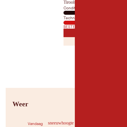
Tiroolse langlaufspecialisten
Conditie
Techniek
BESTE TIJD VAN HET JAAR
JANUARI
FEBRUAR
JAN
FEB
JULI
AUGUST
JUL
AUG
Weer
sneeuwhoogte
Vandaag