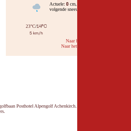
Actuele:
cm,
0
volgende sneeuwval, op :datum
14°C
23°C
/
5 km/h
Naar her weerbericht
Naar het sneeuwbericht
© Geosph
e golfbaan Posthotel Alpengolf Achenkirch. Het pad aan de voet van de 
rs.