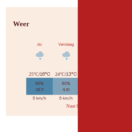
Weer
do
Vandaag
za
16°C
13°C
12°C
25°C
/
24°C
/
27°C
/
85%
60%
30%
16.7l
4.9l
1.2l
5 km/h
5 km/h
10 km/h
Naar her weerbericht
© Geosp