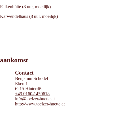
Falkenhütte (8 uur, moeilijk)
Karwendelhaus (8 uur, moeilijk)
Leaflet
|
©
2026
tiris
aankomst
OpenStreetMap contributors 2026
Powered by
Contwise Maps
Contact
Benjamin Schödel
Eben 1
6215 Hinterriß
+49 0160-1450618
info@toelzer-huette.at
http://www.toelzer-huette.at