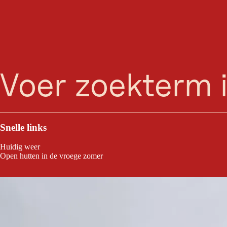
zoeken
Menu
Op 2.102 meter hoogte, genesteld in het berglandschap tussen Schafre
combineert geschiedenis met hartelijke berghutkeuken: van populaire kl
Snelle links
Huidig weer
Open hutten in de vroege zomer