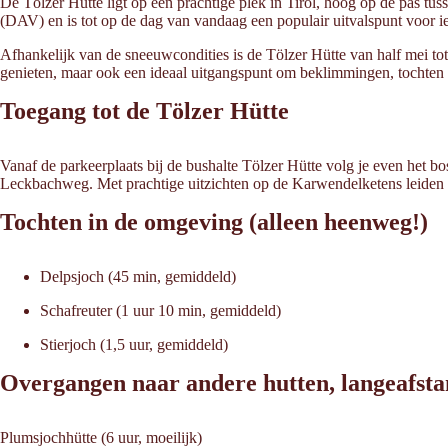
De Tölzer Hütte ligt op een prachtige plek in Tirol, hoog op de pas t
(DAV) en is tot op de dag van vandaag een populair uitvalspunt voor 
Afhankelijk van de sneeuwcondities is de Tölzer Hütte van half mei to
genieten, maar ook een ideaal uitgangspunt om beklimmingen, tochten 
Toegang tot de Tölzer Hütte
Vanaf de parkeerplaats bij de bushalte Tölzer Hütte volg je even het bo
Leckbachweg. Met prachtige uitzichten op de Karwendelketens leiden b
Tochten in de omgeving (alleen heenweg!)
Delpsjoch (45 min, gemiddeld)
Schafreuter (1 uur 10 min, gemiddeld)
Stierjoch (1,5 uur, gemiddeld)
Overgangen naar andere hutten, langeafst
Plumsjochhütte (6 uur, moeilijk)