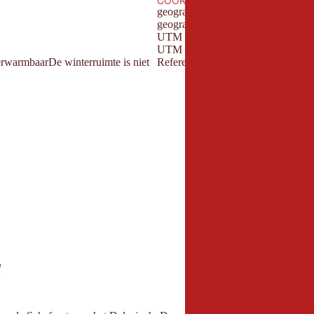
COÖRDINATEN
geografische lengtegraad:
geografische breedtegraad:
UTM (oost):
UTM (oost):
verwarmbaarDe winterruimte is niet
Referentie meridiaan:
l