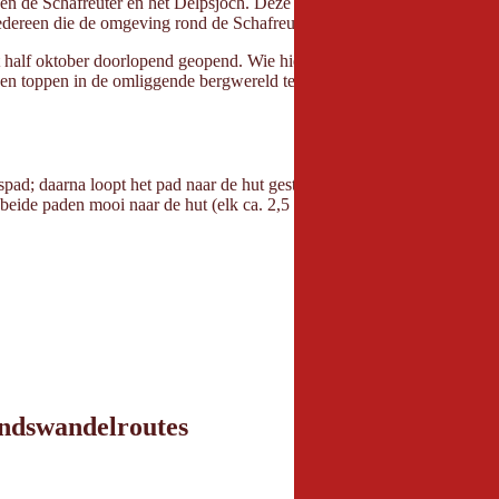
ussen de Schafreuter en het Delpsjoch. Deze klassieke berghut werd in
iedereen die de omgeving rond de Schafreuter wil verkennen.
t half oktober doorlopend geopend. Wie hier een tussenstop maakt, vind
en toppen in de omliggende bergwereld te ontdekken – inclusief een h
spad; daarna loopt het pad naar de hut gestaag omhoog tot aan een splits
eide paden mooi naar de hut (elk ca. 2,5 uur, gemiddeld moeilijkheids
andswandelroutes