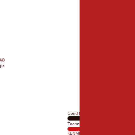
6,0 km
lengte:
AD
gpx
Conditie
Techniek
KENMERKEN