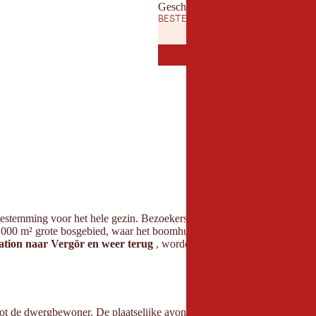
Geschikt voor families
BESTE TIJD VAN HET JAAR
JANUARI
FEBRUAR
JAN
FEB
JULI
AUGUST
JUL
AUG
e bestemming voor het hele gezin. Bezoekers van alle leeftijden worden 
000 m² grote bosgebied, waar het boomhuttenpad doorheen leidt op een
ation naar Vergör en weer terug
, worden iets minder dan 100 hoogte
 de dwergbewoner. De plaatselijke avonturenwerkplaats naturidea heeft 