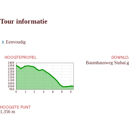
Tour informatie
Leaflet
|
©
2026
tiris
Eenvoudig
OpenStreetMap contributors 2026
Vereisten:
Powered by
Contwise Maps
HOOGTEPROFIEL
DOWNLO
Baumhausweg Stubai.
HOOGSTE PUNT
1,356 m