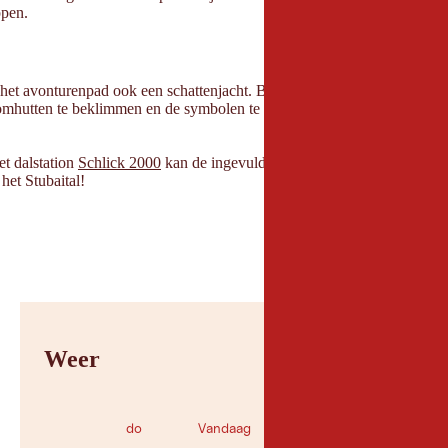
ppen.
het avonturenpad ook een schattenjacht. Bij de ingang van het boomhut
mhutten te beklimmen en de symbolen te markeren met de knijpers, wacht
et dalstation
Schlick 2000
kan de ingevulde stempelkaart worden ingewis
 het Stubaital!
Weer
do
Vandaag
za