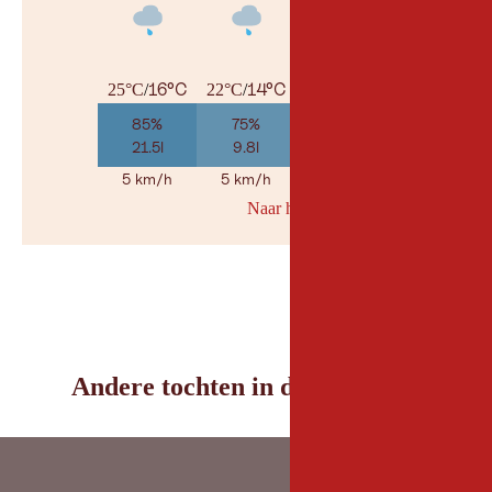
16°C
14°C
13°C
25°C
/
22°C
/
26°C
/
85%
75%
30%
21.5l
9.8l
1.7l
5 km/h
5 km/h
5 km/h
Naar her weerbericht
© Geosp
Andere tochten in de omgeving