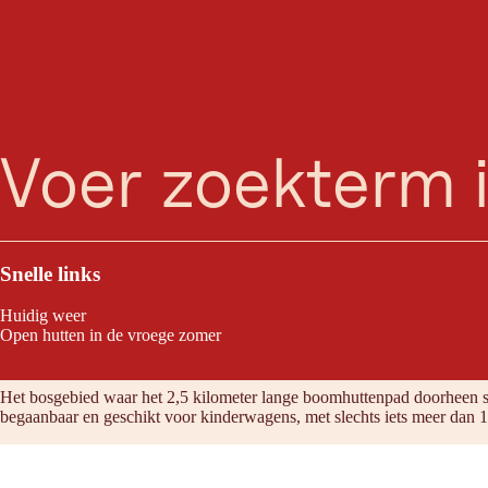
zoeken
Menu
Dwergen wonen het liefst in een boomhut tussen de bosbodem en de boo
Snelle links
Huidig weer
Open hutten in de vroege zomer
Tour eigenschappen
Het bosgebied waar het 2,5 kilometer lange boomhuttenpad doorheen sli
begaanbaar en geschikt voor kinderwagens, met slechts iets meer dan 1