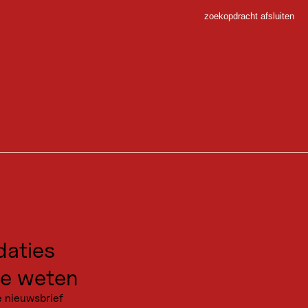
zoekopdracht afsluiten
Sluiten
 Sport
digt voor een bezoek.
gen voor excursies
kanties
aties
chbahn in de Schlick 2000 in het Stubaital.Het pad is gemakkelijk
n avonturenspeelplaats uit een kinderdroom!
e weten
e nieuwsbrief