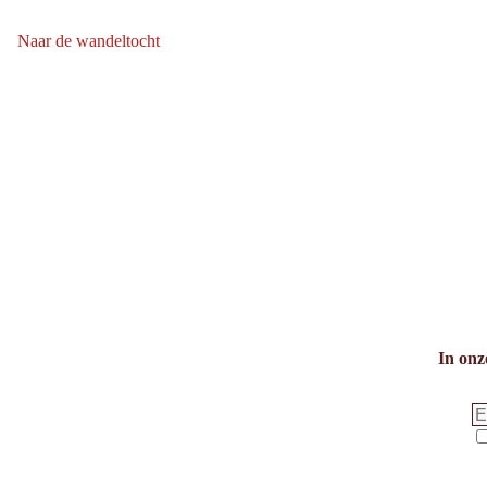
bergafwaarts:
Naar de wandeltocht
Naar de wandeltocht: Wildseelodersee - Blumensteig - Streuböden
In onz