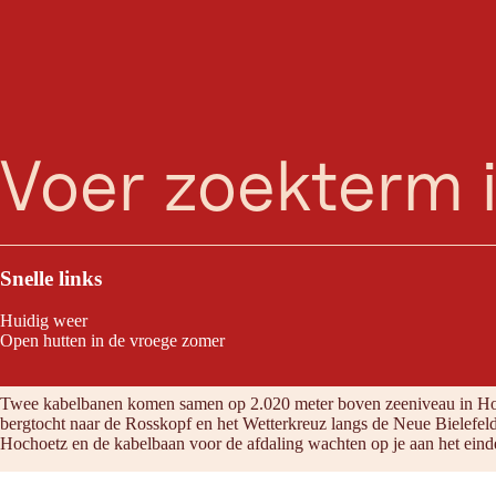
zoeken
Menu
Hoge verwachtingen met energiebesparende kabelbaanondersteuning: d
Snelle links
Huidig weer
Open hutten in de vroege zomer
Tour eigenschappen
Twee kabelbanen komen samen op 2.020 meter boven zeeniveau in Hoch
bergtocht naar de Rosskopf en het Wetterkreuz langs de Neue Bielefel
Hochoetz en de kabelbaan voor de afdaling wachten op je aan het eind