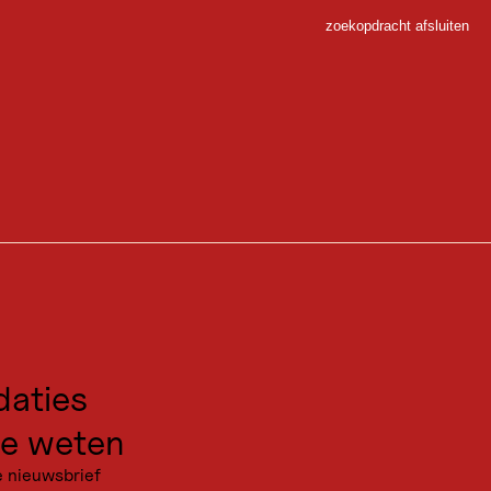
zoekopdracht afsluiten
Sluiten
 Sport
owel bergbeklimmers als plezierklimmers.
gen voor excursies
kanties
aties
alstation Ochsengarten). Vanaf hier begint de panoramische
de hele rondwandeling ongeveer 4,5 uur. Het panoramarestaurant
e weten
e nieuwsbrief