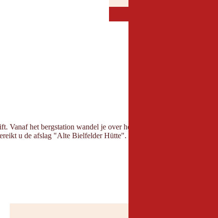
JULI
AUGUST
JUL
AUG
 Vanaf het bergstation wandel je over het brede bospad naar de Bielef
ikt u de afslag "Alte Bielfelder Hütte". Het pad gaat eerst licht omhoo