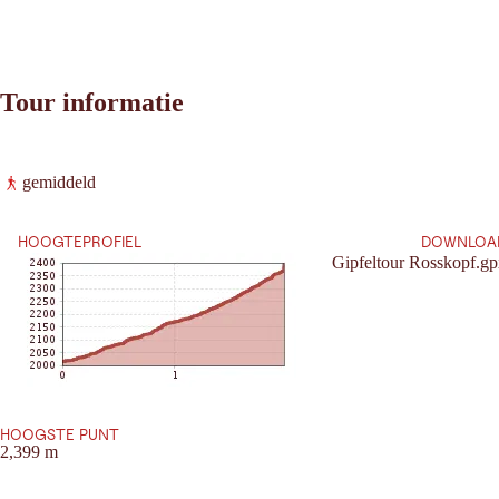
Tour informatie
Leaflet
|
©
2026
tiris
gemiddeld
OpenStreetMap contributors 2026
Vereisten:
Powered by
Contwise Maps
HOOGTEPROFIEL
DOWNLOA
Gipfeltour Rosskopf.g
HOOGSTE PUNT
2,399 m