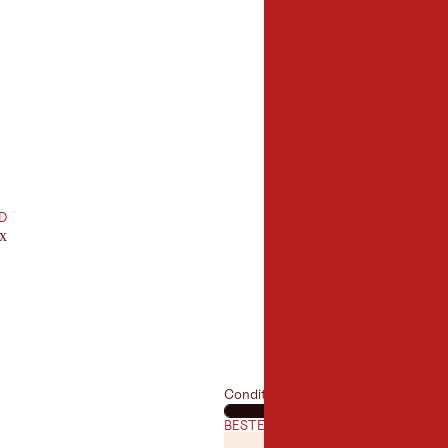
2,0 km
lengte:
D
px
Conditie
BESTE TIJD VAN HET JAAR
JANUARI
FEBRUAR
JAN
FEB