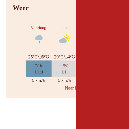
Weer
Vandaag
za
zo
15°C
14°C
14°C
25°C
/
29°C
/
31°C
/
70%
15%
45%
10.1l
1.1l
4.9l
5 km/h
5 km/h
10 km/h
Naar her weerbericht
© Geosp