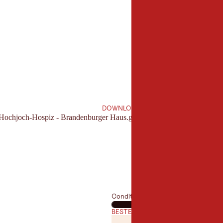
6,3 km
lengte:
DOWNLOAD
: Hochjoch-Hospiz - Brandenburger Haus.gpx
Conditie
BESTE TIJD VAN HET JAAR
JANUARI
FEBRUAR
JAN
FEB