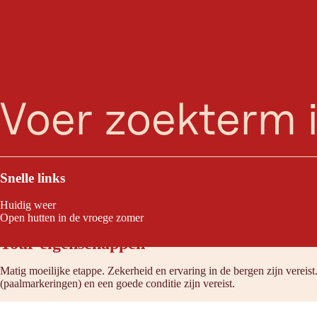
Ötztal Trek Eta
zoeken
Menu
De etappe van deze dag is een hoogtepunt. De route: fantastisch. De e
uitzicht op de Weißkugel, Langtaufererspitze en Hintere Hintereisspitze
Snelle links
Huidig weer
Open hutten in de vroege zomer
Tour eigenschappen
Matig moeilijke etappe. Zekerheid en ervaring in de bergen zijn vereis
(paalmarkeringen) en een goede conditie zijn vereist.