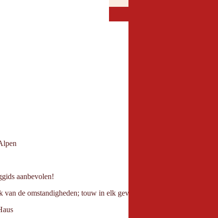
JULI
AUGUST
JUL
AUG
 Alpen
ggids aanbevolen!
elijk van de omstandigheden; touw in elk geval; touw omhoog op de gletsj
Haus