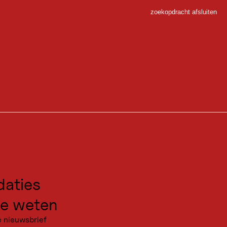
zoekopdracht afsluiten
Sluiten
andenburger Haus
 Sport
enburger Haus ligt op een zeer onbeschutte locatie en biedt koninklijk
gen voor excursies
nguide in 2024.
kanties
aties
euw moeten worden overwonnen. Oriëntatie voor padloos terrein
e weten
e nieuwsbrief