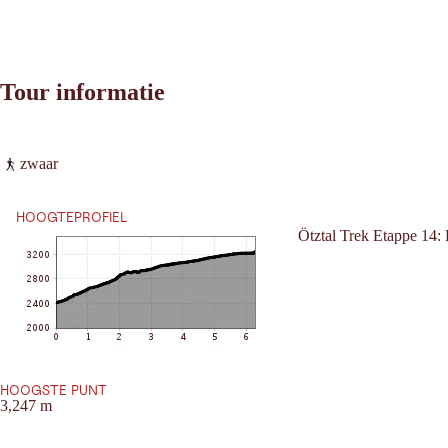
Tour informatie
Leaflet
|
©
2026
tiris
zwaar
OpenStreetMap contributors 2026
Vereisten:
Powered by
Contwise Maps
HOOGTEPROFIEL
Ötztal Trek Etappe 14
HOOGSTE PUNT
3,247 m