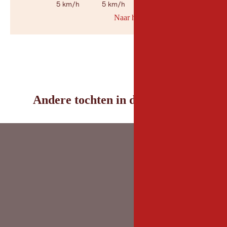
5 km/h
5 km/h
5 km/h
Naar her weerbericht
© Geosp
Andere tochten in de omgeving