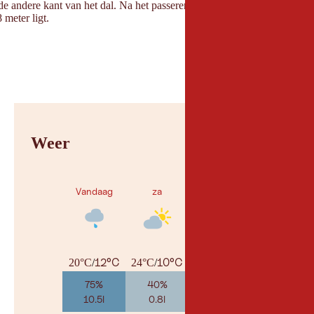
e andere kant van het dal. Na het passeren van de kam van de Adamsbe
meter ligt.
Weer
Vandaag
za
zo
12°C
10°C
11°C
20°C
/
24°C
/
26°C
/
75%
40%
55%
10.5l
0.8l
4.3l