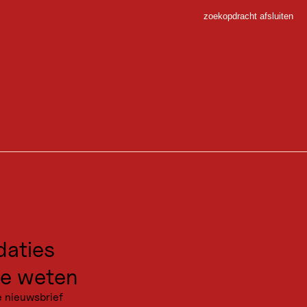
zoekopdracht afsluiten
Sluiten
ichshafener Hütte
 Sport
gen voor excursies
ters bergaf. Je dijen zullen blij zijn. Er is ook genoeg tijd om een
 Silvretta.
kanties
aties
e weten
e nieuwsbrief