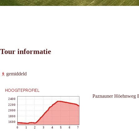
Tour informatie
Leaflet
|
©
2026
tiris
gemiddeld
OpenStreetMap contributors 2026
Vereisten:
Powered by
Contwise Maps
HOOGTEPROFIEL
Paznauner Höehnweg Eta