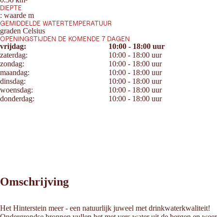
DIEPTE
: waarde m
GEMIDDELDE WATERTEMPERATUUR
graden Celsius
OPENINGSTIJDEN DE KOMENDE 7 DAGEN
vrijdag:
10:00 - 18:00 uur
zaterdag:
10:00 - 18:00 uur
zondag:
10:00 - 18:00 uur
maandag:
10:00 - 18:00 uur
dinsdag:
10:00 - 18:00 uur
woensdag:
10:00 - 18:00 uur
donderdag:
10:00 - 18:00 uur
Omschrijving
Het Hinterstein meer - een natuurlijk juweel met drinkwaterkwaliteit!
Ondergrondse bronnen vullen het met vers water uit de bergen en wee