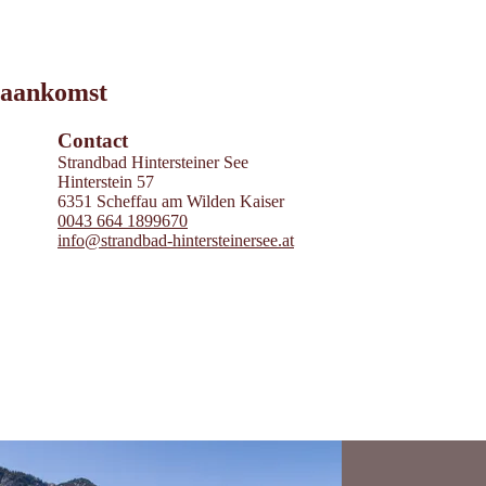
Leaflet
|
©
2026
tiris
aankomst
OpenStreetMap contributors 2026
Powered by
Contwise Maps
Contact
Strandbad Hintersteiner See
Hinterstein 57
6351 Scheffau am Wilden Kaiser
0043 664 1899670
info@strandbad-hintersteinersee.at