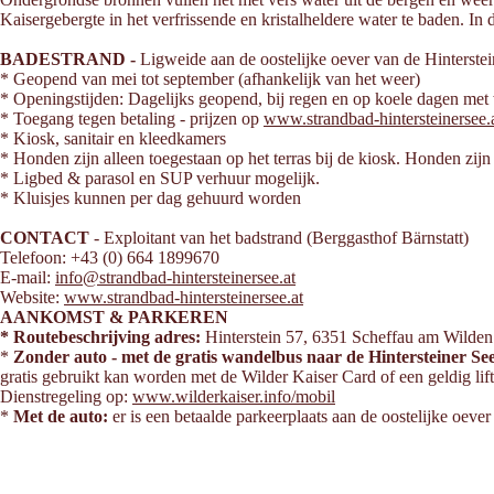
Kaisergebergte in het verfrissende en kristalheldere water te baden. 
BADESTRAND -
Ligweide aan de oostelijke oever van de Hinterste
* Geopend van mei tot september (afhankelijk van het weer)
* Openingstijden: Dagelijks geopend, bij regen en op koele dagen met 
* Toegang tegen betaling - prijzen op
www.strandbad-hintersteinersee.
* Kiosk, sanitair en kleedkamers
* Honden zijn alleen toegestaan op het terras bij de kiosk. Honden zijn 
* Ligbed & parasol en SUP verhuur mogelijk.
* Kluisjes kunnen per dag gehuurd worden
CONTACT
- Exploitant van het badstrand (Berggasthof Bärnstatt)
Telefoon: +43 (0) 664 1899670
E-mail:
info@strandbad-hintersteinersee.at
Website:
www.strandbad-hintersteinersee.at
AANKOMST & PARKEREN
* Routebeschrijving adres:
Hinterstein 57, 6351 Scheffau am Wilden
*
Zonder auto - met de gratis wandelbus naar de Hintersteiner Se
gratis gebruikt kan worden met de Wilder Kaiser Card of een geldig lift
Dienstregeling op:
www.wilderkaiser.info/mobil
*
Met de auto:
er is een betaalde parkeerplaats aan de oostelijke oever