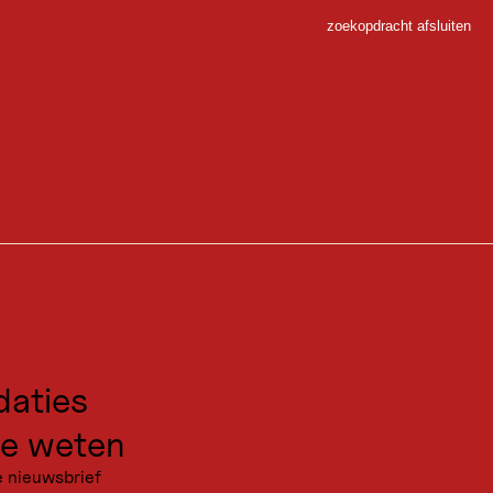
zoekopdracht afsluiten
Sluiten
 Sport
onder populair zwemmeer is met een grote ligweide, kiosk en verhuur van
gen voor excursies
kanties
aties
e weten
e nieuwsbrief