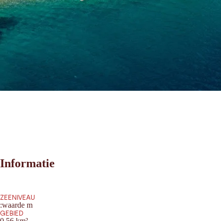
Informatie
ZEENIVEAU
:waarde m
GEBIED
0.56 km²