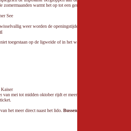
In de zomermaanden warmt het op tot een gemiddelde temperatuur tussen 
iner See
wisselvallig weer worden de openingstijden op korte termijn aangepast
at
niet toegestaan op de ligweide of in het water.
 Kaiser
e:
van mei tot midden oktober rijdt er meerdere keren per dag een pend
ticket.
 van het meer direct naast het lido.
Bussen en campers
mogen daar
nie