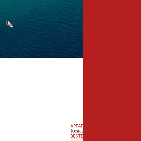
APPARATUUR
Restaurant
BESTE TIJD VAN HET JAAR