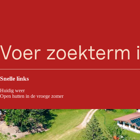
zoeken
Menu
Midden in het natuurreservaat Wilder Kaiser ligt het natuurjuweel Hint
ligstoelen, parasols en stand-up paddles.
Snelle links
Huidig weer
Open hutten in de vroege zomer