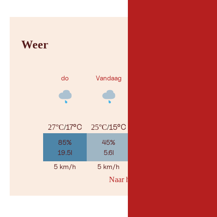
Weer
do
Vandaag
za
17°C
15°C
14°C
27°C
/
25°C
/
28°C
/
85%
45%
10%
19.5l
5.6l
1.3l
5 km/h
5 km/h
5 km/h
Naar her weerbericht
© Geosp