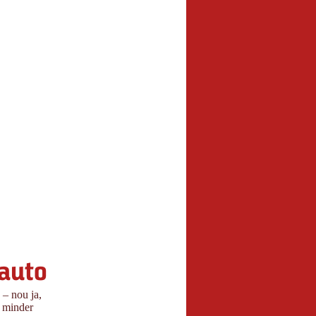
 auto
 – nou ja,
s minder