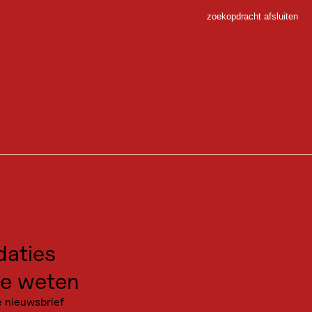
zoekopdracht afsluiten
Sluiten
 Sport
gen voor excursies
kanties
aties
e weten
e nieuwsbrief