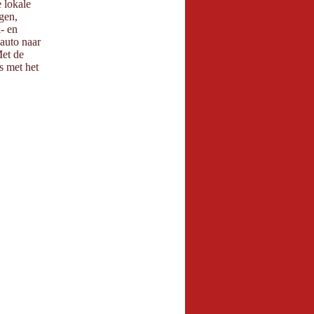
e lokale
gen,
- en
auto naar
Met de
is met het