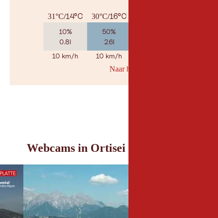
14°C
16°C
15°C
31°C
/
30°C
/
27°C
/
10%
50%
55%
0.8l
2.6l
2.5l
10 km/h
10 km/h
10 km/h
Naar her weerbericht
© Geosp
Webcams in Ortisei en omgeving