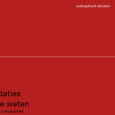
zoekopdracht afsluiten
Sluiten
lersee
ou samengesteld, inclusief de weersverwachting voor
 dag ontwikkelt. Zo kun je het verloop van de dag
 via de webcams.
 Sport
gen voor excursies
SNEEUWHOOGTE IN HET DAL
0
cm
kanties
VERSE SNEEUW OP HET DAL
aties
0
cm
e weten
VOLGENDE SNEEUWVAL
e nieuwsbrief
Geen gegevens beschikbaar