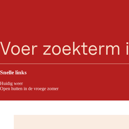
Sneeu
zoeken
Menu
Hier vind je alle informatie over de sneeuwhoogte 
de komende 9 dagen. Bijzonder praktisch: het ged
altijd in de ga
Snelle links
Huidig weer
Open hutten in de vroege zomer