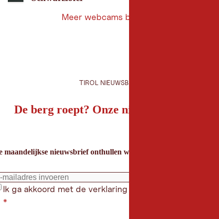
Meer webcams bekijken
Meer
webcams
bekijken
TIROL NIEUWSBRIEF
De berg roept? Onze nieuwsbrief ook!
e maandelijkse nieuwsbrief onthullen we de beste vakantietips voor
Ik ga akkoord met de verklaring gegevensbeschermin
*