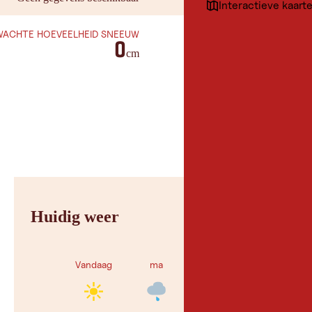
Interactieve kaart
WACHTE HOEVEELHEID SNEEUW
0
cm
Huidig weer
Vandaag
ma
di