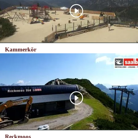
Kammerkör
Reckmoos