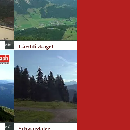
Lärchfilzkogel
Schwarzlofer