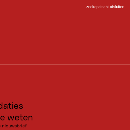
zoekopdracht afsluiten
Sluiten
 Sport
gen voor excursies
kanties
aties
e weten
e nieuwsbrief