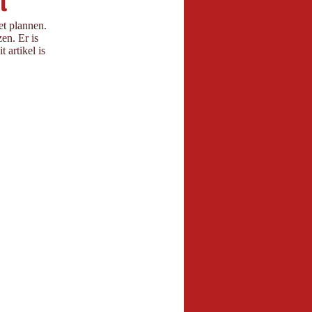
l
et plannen.
en. Er is
t artikel is