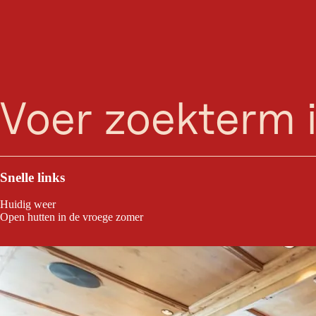
À-
zoeken
Menu
Het traditionele restaurant Kramerwirt staat in het hele Zillertal en d
de goed gevulde wijnkelder heeft de perfecte begeleiding voor uw fees
Snelle links
Huidig weer
Open hutten in de vroege zomer