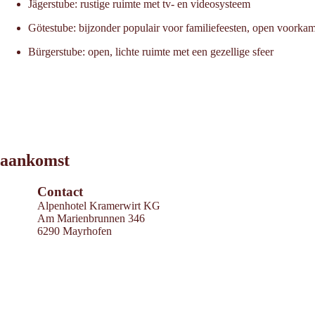
Jägerstube: rustige ruimte met tv- en videosysteem
Götestube: bijzonder populair voor familiefeesten, open voorkame
Bürgerstube: open, lichte ruimte met een gezellige sfeer
Leaflet
|
©
2026
tiris
aankomst
OpenStreetMap contributors 2026
Powered by
Contwise Maps
Contact
Alpenhotel Kramerwirt KG
Am Marienbrunnen 346
6290 Mayrhofen