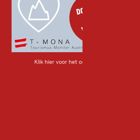
Klik hier voor het onderzoek
Klik
hier
voor
het
onderzoek