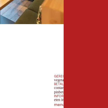
GERECHTEN
vegetarisch
BETALINGSMOGELIJKHEDEN
contante betaling
pinbetaling
INFORMATIE
eten in het restaurant
menukaart