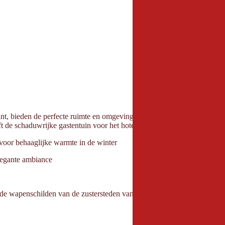
gant, bieden de perfecte ruimte en omgeving voor je culinaire ervaring. E
ooft de schaduwrijke gastentuin voor het hotel - midden in het centrum 
 voor behaaglijke warmte in de winter
elegante ambiance
n de wapenschilden van de zustersteden van Mayrhofen zijn verwerkt