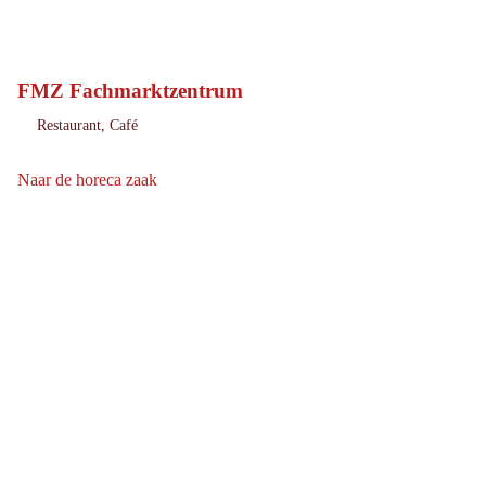
FMZ Fachmarktzentrum
Imst
Locatie:
Restaurant, Café
:
Naar de horeca zaak
Naar de horeca zaak: FMZ Fachmarktzentrum