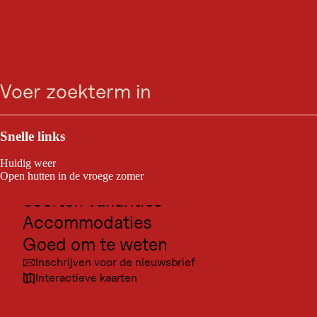
GASTRONOMIE
Café Sailer
zoeken
Menu
Vandaag gesloten
Innsbruck
Outdoor & Sport
Bestemmingen voor excursies
Snelle links
Café Sailer
Cultuur
Huidig weer
Plaatsen
Open hutten in de vroege zomer
Soorten vakanties
Accommodaties
Goed om te weten
Inschrijven voor de nieuwsbrief
Interactieve kaarten